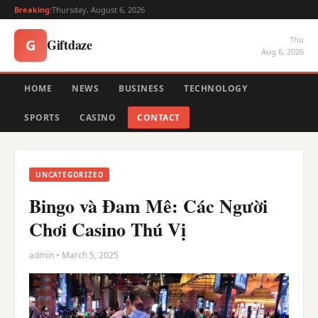
Breaking:
Thursday, August 6, 2026
Thu
Giftdaze
G
Aug 6, 2026
HOME
NEWS
BUSINESS
TECHNOLOGY
SPORTS
CASINO
CONTACT
UNCATEGORIZED
Bingo và Đam Mê: Các Người
Chơi Casino Thú Vị
admin • March 5, 2025