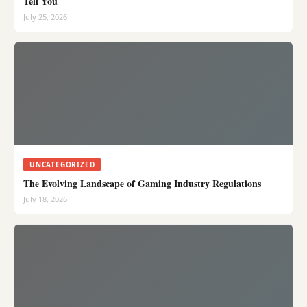
Tell You
July 25, 2026
UNCATEGORIZED
The Evolving Landscape of Gaming Industry Regulations
July 18, 2026