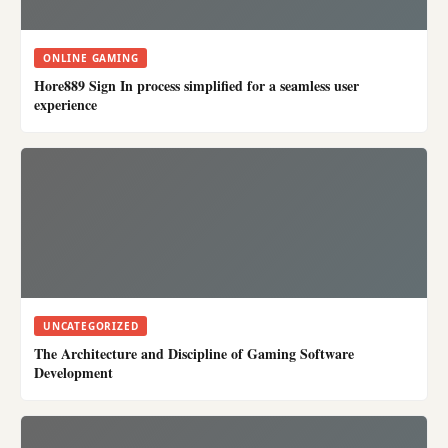
ONLINE GAMING
Hore889 Sign In process simplified for a seamless user
experience
UNCATEGORIZED
The Architecture and Discipline of Gaming Software
Development