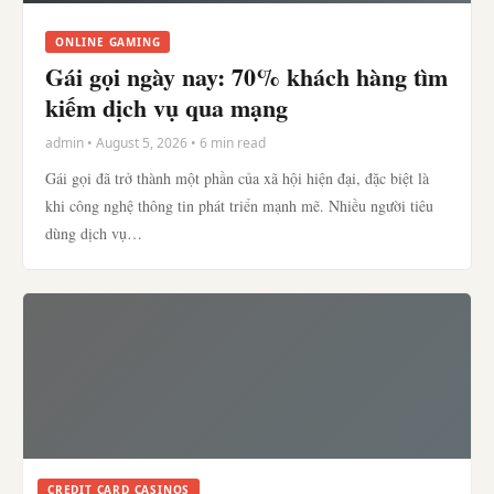
ONLINE GAMING
Gái gọi ngày nay: 70% khách hàng tìm
kiếm dịch vụ qua mạng
admin • August 5, 2026 • 6 min read
Gái gọi đã trở thành một phần của xã hội hiện đại, đặc biệt là
khi công nghệ thông tin phát triển mạnh mẽ. Nhiều người tiêu
dùng dịch vụ…
CREDIT CARD CASINOS