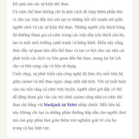
kết quả của các sự kiện thể thao.
Cá cược thể thao không chỉ là một cách để tăng thêm phần thú
vị cho các trận đấu mà còn tạo ra những kết nối mạnh mẽ giữa
người chơi và các sự kiện thể thao. Những người yêu thích bóng
đá thường tham gia cá cược trong các trận đấu yêu thích của họ,
tạo ra một môi trường cạnh tranh và hứng khởi. Điều này cũng
thúc đẩy sự quan tâm đến thể thao và tạo cơ hội cho các nhà cái
phát triển các dịch vụ liên quan đến thể thao, mang lại lợi ích
cho cả bên cung cấp và bên sử dụng.
Cuối cùng, sự phát triển của công nghệ đã làm cho mối liên hệ
giữa casino và thể thao ngày càng chặt chẽ hơn. Với sự xuất hiện
của các nền tảng cá cược trực tuyến, người chơi giờ đây có thể
dễ dàng tham gia vào các trò chơi casino cũng như cá cược thể
thao chỉ bằng vài
blackjack tại 8xbet
nhấp chuột. Mối liên hệ
này không chỉ tạo ra những phần thưởng hấp dẫn cho người chơi
mà còn góp phần làm giàu thêm trải nghiệm giải trí của họ
trong cả hai lĩnh vực.