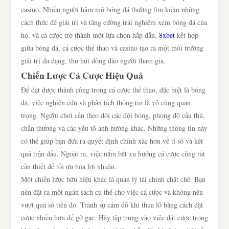
casino. Nhiều người hâm mộ bóng đá thường tìm kiếm những
cách thức để giải trí và tăng cường trải nghiệm xem bóng đá của
họ, và cá cược trở thành một lựa chọn hấp dẫn.
8xbet
kết hợp
giữa bóng đá, cá cược thể thao và casino tạo ra một môi trường
giải trí đa dạng, thu hút đông đảo người tham gia.
Chiến Lược Cá Cược Hiệu Quả
Để đạt được thành công trong cá cược thể thao, đặc biệt là bóng
đá, việc nghiên cứu và phân tích thông tin là vô cùng quan
trọng. Người chơi cần theo dõi các đội bóng, phong độ cầu thủ,
chấn thương và các yếu tố ảnh hưởng khác. Những thông tin này
có thể giúp bạn đưa ra quyết định chính xác hơn về tỉ số và kết
quả trận đấu. Ngoài ra, việc nắm bắt xu hướng cá cược cũng rất
cần thiết để tối ưu hóa lợi nhuận.
Một chiến lược hữu hiệu khác là quản lý tài chính chặt chẽ. Bạn
nên đặt ra một ngân sách cụ thể cho việc cá cược và không nên
vượt quá số tiền đó. Tránh sự cám dỗ khi thua lỗ bằng cách đặt
cược nhiều hơn để gỡ gạc. Hãy tập trung vào việc đặt cược trong