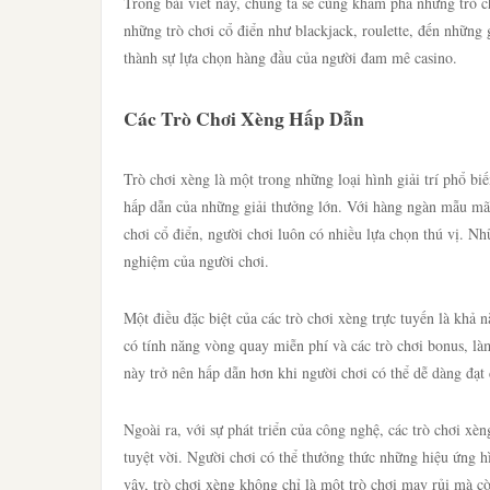
Trong bài viết này, chúng ta sẽ cùng khám phá những trò c
những trò chơi cổ điển như blackjack, roulette, đến những 
thành sự lựa chọn hàng đầu của người đam mê casino.
Các Trò Chơi Xèng Hấp Dẫn
Trò chơi xèng là một trong những loại hình giải trí phổ biế
hấp dẫn của những giải thưởng lớn. Với hàng ngàn mẫu mã 
chơi cổ điển, người chơi luôn có nhiều lựa chọn thú vị. 
nghiệm của người chơi.
Một điều đặc biệt của các trò chơi xèng trực tuyến là khả n
có tính năng vòng quay miễn phí và các trò chơi bonus, làm
này trở nên hấp dẫn hơn khi người chơi có thể dễ dàng đạ
Ngoài ra, với sự phát triển của công nghệ, các trò chơi xè
tuyệt vời. Người chơi có thể thưởng thức những hiệu ứng 
vậy, trò chơi xèng không chỉ là một trò chơi may rủi mà cò