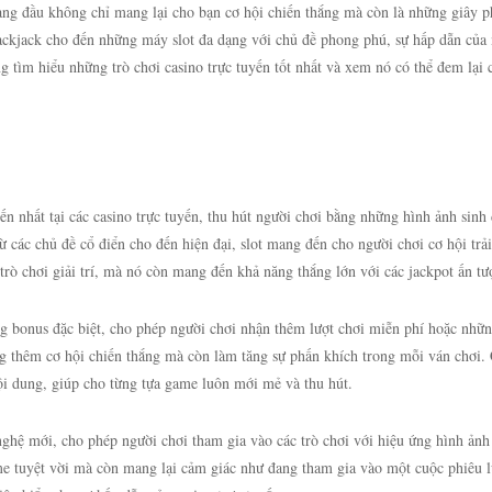
àng đầu không chỉ mang lại cho bạn cơ hội chiến thắng mà còn là những giây p
 blackjack cho đến những máy slot đa dạng với chủ đề phong phú, sự hấp dẫn của
g tìm hiểu những trò chơi casino trực tuyến tốt nhất và xem nó có thể đem lại 
ến nhất tại các casino trực tuyến, thu hút người chơi bằng những hình ảnh sinh
 các chủ đề cổ điển cho đến hiện đại, slot mang đến cho người chơi cơ hội trải
rò chơi giải trí, mà nó còn mang đến khả năng thắng lớn với các jackpot ấn tư
ng bonus đặc biệt, cho phép người chơi nhận thêm lượt chơi miễn phí hoặc nhữ
g thêm cơ hội chiến thắng mà còn làm tăng sự phấn khích trong mỗi ván chơi.
nội dung, giúp cho từng tựa game luôn mới mẻ và thu hút.
 nghệ mới, cho phép người chơi tham gia vào các trò chơi với hiệu ứng hình ản
me tuyệt vời mà còn mang lại cảm giác như đang tham gia vào một cuộc phiêu l