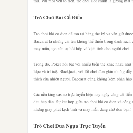
thụ. Với mọi yếu tố trên, trò chơi slot chính là gương mặt 
Trò Chơi Bài Cổ Điển
Trò chơi bài cổ điển đã tồn tại hàng thế kỷ và vẫn giữ đượ
Baccarat là những cái tên không thể thiếu trong danh sách
may mắn, tạo nên sự hồi hộp và kịch tính cho người chơi.
Trong đó, Poker nổi bật với nhiều biến thể khác nhau như
lược và trí tuệ. Blackjack, với lối chơi đơn giản nhưng đầ
thích của nhiều người. Baccarat cũng không kém phần hấp dẫ
Các nền tảng casino trực tuyến hiện nay ngày càng cải tiế
đấu hấp dẫn. Sự kết hợp giữa trò chơi bài cổ điển và công 
những giây phút kịch tính và may mắn đang chờ đón bạn!
Trò Chơi Đua Ngựa Trực Tuyến