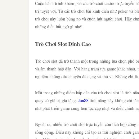
Cuộc hành trình khám phá các trò chơi casino trực tuyến h
trí tuyệt vời. Từ các trò chơi bài kinh điển như poker và
trò chơi này luôn bùng nổ và cuốn hút người chơi. Hãy cùn
những điều bất ngờ gì nhé!
Trò Chơi Slot Đỉnh Cao
Trò chơi slot đã trở thành một trong những lựa chọn phổ bi
và âm thanh hấp dẫn. Với hàng trăm tựa game khác nhau, từ
nghiệm những câu chuyện đa dạng và thú vị. Không chỉ là t
Một trong những điểm hấp dẫn của trò chơi slot là tính nă
quay có giá trị gia tăng.
Jun88
tính năng này không chỉ tăn
nhà phát triển game cũng liên tục cập nhật và điều chỉnh 
Ngoài ra, nhiều trò chơi slot trực tuyến còn tích hợp công
sống động. Điều này không chỉ tạo ra trải nghiệm chơi ga