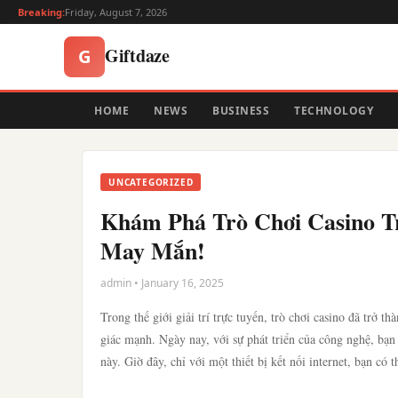
Breaking:
Friday, August 7, 2026
Giftdaze
G
HOME
NEWS
BUSINESS
TECHNOLOGY
UNCATEGORIZED
Khám Phá Trò Chơi Casino T
May Mắn!
admin • January 16, 2025
Trong thế giới giải trí trực tuyến, trò chơi casino đã trở
giác mạnh. Ngày nay, với sự phát triển của công nghệ, bạn
này. Giờ đây, chỉ với một thiết bị kết nối internet, bạn có