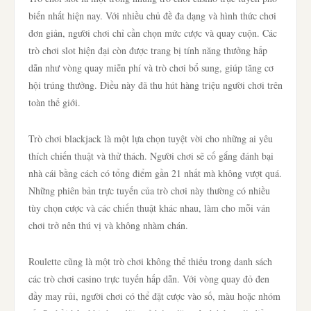
biến nhất hiện nay. Với nhiều chủ đề đa dạng và hình thức chơi
đơn giản, người chơi chỉ cần chọn mức cược và quay cuộn. Các
trò chơi slot hiện đại còn được trang bị tính năng thưởng hấp
dẫn như vòng quay miễn phí và trò chơi bổ sung, giúp tăng cơ
hội trúng thưởng. Điều này đã thu hút hàng triệu người chơi trên
toàn thế giới.
Trò chơi blackjack là một lựa chọn tuyệt vời cho những ai yêu
thích chiến thuật và thử thách. Người chơi sẽ cố gắng đánh bại
nhà cái bằng cách có tổng điểm gần 21 nhất mà không vượt quá.
Những phiên bản trực tuyến của trò chơi này thường có nhiều
tùy chọn cược và các chiến thuật khác nhau, làm cho mỗi ván
chơi trở nên thú vị và không nhàm chán.
Roulette cũng là một trò chơi không thể thiếu trong danh sách
các trò chơi casino trực tuyến hấp dẫn. Với vòng quay đỏ đen
đầy may rủi, người chơi có thể đặt cược vào số, màu hoặc nhóm