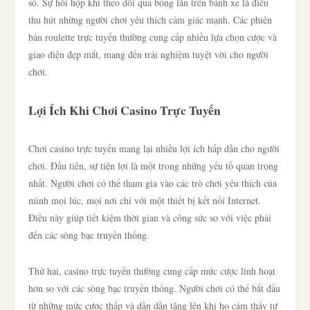
số. Sự hồi hộp khi theo dõi quả bóng lăn trên bánh xe là điều
thu hút những người chơi yêu thích cảm giác mạnh. Các phiên
bản roulette trực tuyến thường cung cấp nhiều lựa chọn cược và
giao diện đẹp mắt, mang đến trải nghiệm tuyệt vời cho người
chơi.
Lợi Ích Khi Chơi Casino Trực Tuyến
Chơi casino trực tuyến mang lại nhiều lợi ích hấp dẫn cho người
chơi. Đầu tiên, sự tiện lợi là một trong những yếu tố quan trọng
nhất. Người chơi có thể tham gia vào các trò chơi yêu thích của
mình mọi lúc, mọi nơi chỉ với một thiết bị kết nối Internet.
Điều này giúp tiết kiệm thời gian và công sức so với việc phải
đến các sòng bạc truyền thống.
Thứ hai, casino trực tuyến thường cung cấp mức cược linh hoạt
hơn so với các sòng bạc truyền thống. Người chơi có thể bắt đầu
từ những mức cược thấp và dần dần tăng lên khi họ cảm thấy tự