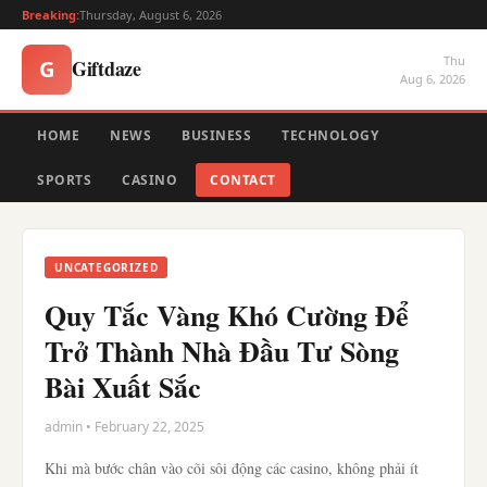
Breaking:
Thursday, August 6, 2026
Thu
Giftdaze
G
Aug 6, 2026
HOME
NEWS
BUSINESS
TECHNOLOGY
SPORTS
CASINO
CONTACT
UNCATEGORIZED
Quy Tắc Vàng Khó Cường Để
Trở Thành Nhà Đầu Tư Sòng
Bài Xuất Sắc
admin • February 22, 2025
Khi mà bước chân vào cõi sôi động các casino, không phải ít