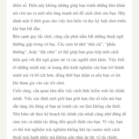
điểm số. Điều này không những giúp bạn tránh những khó khăn
mà còn tạo ra một nền tảng mạnh mẽ để cách chơi của bạn. Hãy
dành một ít thời gian cho việc tìm hiểu và đọc kỹ luật chơi trước
khi bạn bắt đầu.
Bên cạnh quy tắc chơi, cũng cần phải nắm bắt những thuật ngữ
thường gặp trong cờ bạc. Các cụm từ như “nhà cái”, “phần
thưởng”, hoặc “đặt cược” có thể giúp bạn giao tiếp một cách
hiệu quả với đội ngũ giám sát và các người chơi khác. Việc biết
rõ những mình này sẽ mang đến kinh nghiệm của bạn trở thành
mượt mà và bổ ích hơn, đồng thời bạn nhận ra nếu bạn có lợi
khi tham gia vào các trò chơi.
Cuối cùng, cần quan tâm đến việc cách thức kiểm soát tài chính
mình. Việc xác định một giới hạn giới hạn cho số tiền mà bạn
sẵn sàng chi dùng sẽ bạn né tránh các sai lầm không cần thiết.
Nên bám sát theo kế hoạch tài chính của mình cũng như đừng để
cảm xúc cá nhân tác động đến quyết định của bạn. Vì vậy, bạn
có thể trải nghiệm trải nghiệm không khí tại casino một cách
thoải mái hạnh phúc mà không gặp phải áp lực về tài chính.