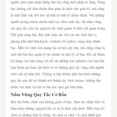
người chơi cảm nhận hứng thú mà cũng một phần lo lắng. Sòng
bạc không chỉ đơn thuần đơn giản là chốn cho giải trí, mà cũng
là một lĩnh vực đòi hỏi sự tinh tế tinh tế chiến thuật. Với những
người mong muốn muốn một tay chơi xuất sắc, thì nắm vững
các quy tắc của các nguyên tắc chơi game là điều rất quan trọng.
Thế giới sòng bạc đầy tính màu sắc với các trò chơi thú vị
phong phú như blackjack, roulette trò poker, cùng máy đánh
bạc. Mỗi trò chơi còn mang lại cơ hội cực lớn, mà cũng cũng là
một bài bài học quản lý tài chính và tâm lý cờ bạc. Để cải thiện
kỹ năng của bạn cùng với tối ưu những trải nghiệm của bạn khi
bạn tham gia bạn cần hiểu rõ rõ những quy tắc vàng mỗi người
chơi cần sẽ tuân thủ. Chúng ta hãy khám phá tìm hiểu những
quy tắc này để trở thành trở thành tay chơi casino, hưởng thụ
niềm vui chơi và tìm ra bài học quý giá bản thân.
Nắm Vững Quy Tắc Cơ Bổn
Khi mà bước chân vào không gian cờ bạc, thao tác nhận biết và
thấu hiểu những nguyên tắc cơ sở là điều cần thiết. Mỗi loại trò
chơi có những luật lệ riêng, từ cách cá cược và cách đánh giá