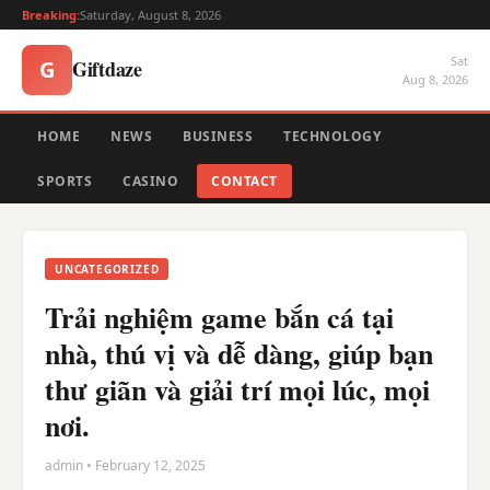
Breaking:
Saturday, August 8, 2026
Sat
Giftdaze
G
Aug 8, 2026
HOME
NEWS
BUSINESS
TECHNOLOGY
SPORTS
CASINO
CONTACT
UNCATEGORIZED
Trải nghiệm game bắn cá tại
nhà, thú vị và dễ dàng, giúp bạn
thư giãn và giải trí mọi lúc, mọi
nơi.
admin • February 12, 2025