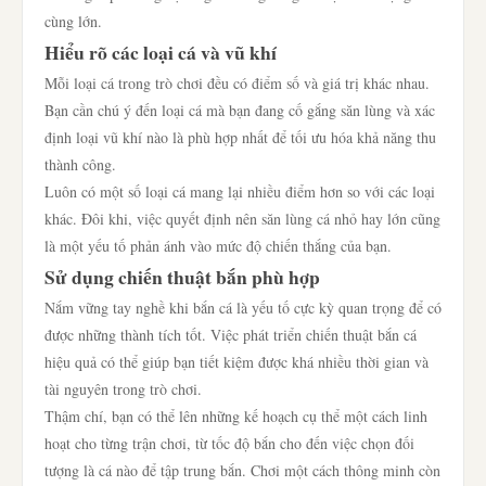
cùng lớn.
Hiểu rõ các loại cá và vũ khí
Mỗi loại cá trong trò chơi đều có điểm số và giá trị khác nhau.
Bạn cần chú ý đến loại cá mà bạn đang cố gắng săn lùng và xác
định loại vũ khí nào là phù hợp nhất để tối ưu hóa khả năng thu
thành công.
Luôn có một số loại cá mang lại nhiều điểm hơn so với các loại
khác. Đôi khi, việc quyết định nên săn lùng cá nhỏ hay lớn cũng
là một yếu tố phản ánh vào mức độ chiến thắng của bạn.
Sử dụng chiến thuật bắn phù hợp
Nắm vững tay nghề khi bắn cá là yếu tố cực kỳ quan trọng để có
được những thành tích tốt. Việc phát triển chiến thuật bắn cá
hiệu quả có thể giúp bạn tiết kiệm được khá nhiều thời gian và
tài nguyên trong trò chơi.
Thậm chí, bạn có thể lên những kế hoạch cụ thể một cách linh
hoạt cho từng trận chơi, từ tốc độ bắn cho đến việc chọn đối
tượng là cá nào để tập trung bắn. Chơi một cách thông minh còn