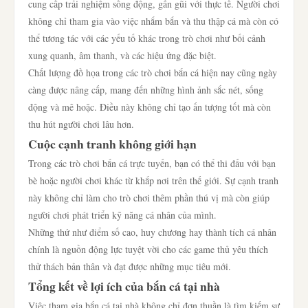
cung cấp trải nghiệm sống động, gần gũi với thực tế. Người chơi
không chỉ tham gia vào việc nhắm bắn và thu thập cá mà còn có
thể tương tác với các yếu tố khác trong trò chơi như bối cảnh
xung quanh, âm thanh, và các hiệu ứng đặc biệt.
Chất lượng đồ họa trong các trò chơi bắn cá hiện nay cũng ngày
càng được nâng cấp, mang đến những hình ảnh sắc nét, sống
động và mê hoặc. Điều này không chỉ tạo ấn tượng tốt mà còn
thu hút người chơi lâu hơn.
Cuộc cạnh tranh không giới hạn
Trong các trò chơi bắn cá trực tuyến, bạn có thể thi đấu với bạn
bè hoặc người chơi khác từ khắp nơi trên thế giới. Sự cạnh tranh
này không chỉ làm cho trò chơi thêm phần thú vị mà còn giúp
người chơi phát triển kỹ năng cá nhân của mình.
Những thứ như điểm số cao, huy chương hay thành tích cá nhân
chính là nguồn động lực tuyệt vời cho các game thủ yêu thích
thử thách bản thân và đạt được những mục tiêu mới.
Tổng kết về lợi ích của bắn cá tại nhà
Việc tham gia bắn cá tại nhà không chỉ đơn thuần là tìm kiếm sự