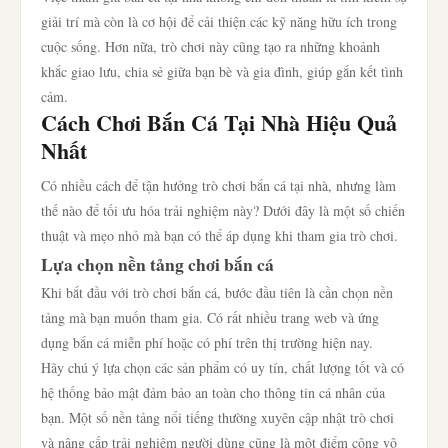
giải trí mà còn là cơ hội để cải thiện các kỹ năng hữu ích trong
cuộc sống. Hơn nữa, trò chơi này cũng tạo ra những khoảnh
khắc giao lưu, chia sẻ giữa bạn bè và gia đình, giúp gắn kết tình
cảm.
Cách Chơi Bắn Cá Tại Nhà Hiệu Quả
Nhất
Có nhiều cách để tận hưởng trò chơi bắn cá tại nhà, nhưng làm
thế nào để tối ưu hóa trải nghiệm này? Dưới đây là một số chiến
thuật và mẹo nhỏ mà bạn có thể áp dụng khi tham gia trò chơi.
Lựa chọn nền tảng chơi bắn cá
Khi bắt đầu với trò chơi bắn cá, bước đầu tiên là cần chọn nền
tảng mà bạn muốn tham gia. Có rất nhiều trang web và ứng
dụng bắn cá miễn phí hoặc có phí trên thị trường hiện nay.
Hãy chú ý lựa chọn các sản phẩm có uy tín, chất lượng tốt và có
hệ thống bảo mật đảm bảo an toàn cho thông tin cá nhân của
bạn. Một số nền tảng nổi tiếng thường xuyên cập nhật trò chơi
và nâng cấp trải nghiệm người dùng cũng là một điểm cộng vô