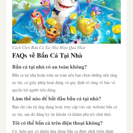
Cách Chơi Bắn Cá Tại Nhà Hiệu Quả Nhất
FAQs về Bắn Cá Tại Nhà
Bắn cá tại nhà có an toàn không?
Bắn cá tại nhà hoàn toàn an toàn nếu bạn chọn những nền tảng
uy tín, có giấy phép hoạt động và quy định rõ ràng về bảo vệ
quyền lợi người tiêu dùng.
Làm thế nào để bắt đầu bắn cá tại nhà?
Bạn chỉ cần tải ứng dụng hoặc truy cập vào các website bắn cá
uy tín, sau đó đăng ký tài khoản và khám phá trò chơi thôi.
Tôi có thể bắn cá trên điện thoại không?
Có, hiện nay có nhiều ứng dụng bắn cá được phát triển dành